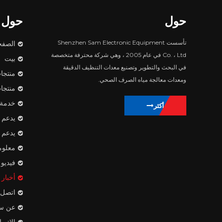
حول
حول
تأسست Shenzhen Sam Electronic Equipment
الصفح
Co. ، Ltd في عام 2005 ، وهي شركة محترفة متخصصة
بيت
في البحث والتطوير وتصنيع معدات التنظيف الدقيقة
منتجا
ومعدات معالجة مياه الصرف الصحي.
منتجا
خدمة
يتعلم أكثر
يدعم
يدعم
معلوم
فيديو
أخبار
اتصل ب
عن س