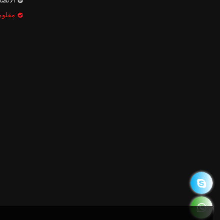
الاتص
معلوم