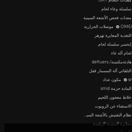
معدات اللحام SMT
سلسلة وعاء لحام
معدات فحص الأشعة السينية
وصلات الحرارية
التغذية المعايرة تهزهز
إنحسر سلسلة لحام
لحام آلة عاء
هادئةمكنسة/ defluers
التلقائي آلة المسمار قفل
 عداد
المادة حزمة smd
خلاط معجون اللحيم
الاستغناء عن الروبوت
نظام التفتيش بالأشعة السينية
معايرة المغذية الرقصة