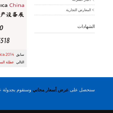
المعارض التجارية
الشهادات
سابق
2014 Productronica الصين بث مباشر
التالي
عطلة السنة
سنحصل على
عرض أسعار مجاني
وسنقوم بجدولة عم