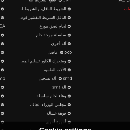
ال سام
SMT قطع الشريط آلة
ات
الشريط الناقل، والشريط الغطاء، منتجات البلاستيك بكرة
الناقل الشريط التقشير قوة تستر
لحام لصق موزع
OMEGA م
سلسلة موجة حام
آلة أخرى
pcb فاصل
ومتحرك الكلور تسليم المعدات
الآلات العلمية
smd آلة تسجيل
smd مكون
آلة smt
وعاء لحام سلسلة
مجلس الوزراء الجاف
فوهة غسالة
أجهزة أخرى