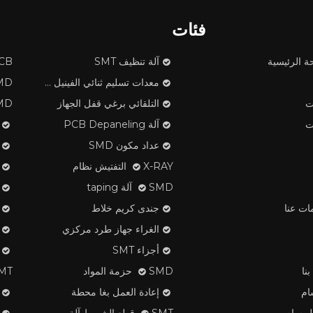
فئات
ة الرئيسية
آلة تنظيف SMT
PCB ف
معدات تسليم ثنائي الفينيل متعدد الكلور
SMD مكون
ت
التلقائي برغي قفل الجهاز
SMD الشريط تن
ت
آلة PCB Depaneling
عداد مكون SMD
X-RAY التفتيش نظام
SMD آلة taping
ات عنا
جندى كريم خلاط
الغراء جهاز طرد مركزي
أجزاء SMT
نا
SMD حزمة المواد
SMT لصق ا
ام
إعادة العمل بغا محطة