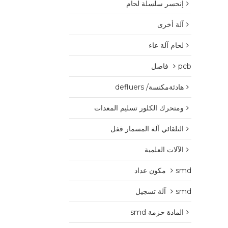
إنحسر سلسلة لحام
آلة أخرى
لحام آلة عاء
pcb فاصل
هادئةمكنسة/ defluers
ومتحرك الكلور تسليم المعدات
التلقائي آلة المسمار قفل
الآلات العلمية
smd مكون عداد
smd آلة تسجيل
المادة حزمة smd