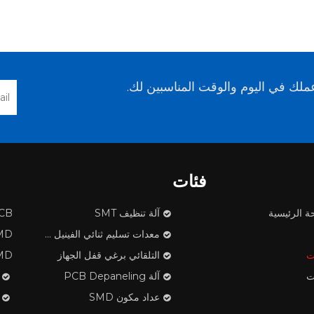
لك في اليوم والوقت المناسبين لك.
فئات
ة الرئيسية
آلة تنظيف SMT
PCB ف
معدات تسليم ثنائي الفينيل متعدد الكلور
SMD مكون
ت
التلقائي برغي قفل الجهاز
SMD الشريط تن
ت
آلة PCB Depaneling
عداد مكون SMD