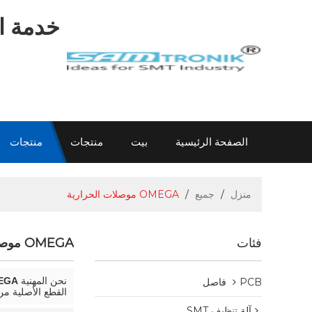
خدمة اح
الصفحة الرئيسية
بيت
منتجات
منتجات
اتصل بنا
عن سام
الاتصال سام
معلومات
منزل
/
جميع
/
OMEGA موصلات الحرارية
فئات
OMEGA موصلات الحرارية
نحن المهنية
OMEGA موصلا
PCB فاصل
القطع الأصلية من
آلة تنظيف SMT