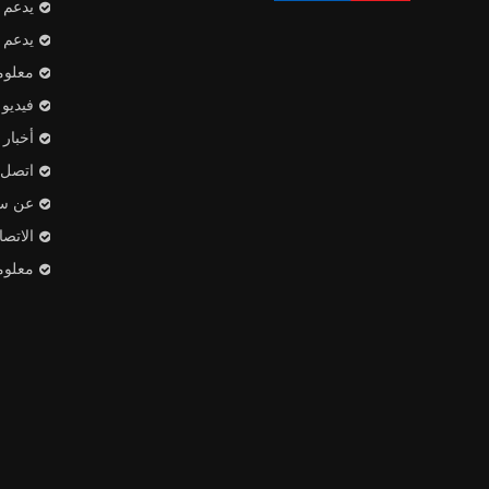
يدعم
يدعم
معلوم
فيديو
أخبار
اتصل ب
عن س
الاتص
معلوم