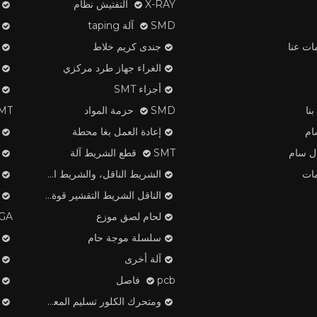
X-RAY التفتيش نظام
SMD آلة taping
ات عنا
جندى كريم خلاط
الغراء جهاز طرد مركزي
أجزاء SMT
نا
SMD حزمة المواد
SMT لصق ا
ام
إعادة العمل بغا محطة
ال سام
SMT قطع الشريط آلة
ات
الشريط الناقل، والشريط الغطاء، منتجات البلاستيك بكرة
الناقل الشريط التقشير قوة تستر
لحام لصق موزع
OMEGA م
سلسلة موجة حام
آلة أخرى
pcb فاصل
ومتحرك الكلور تسليم المعدات