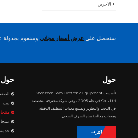
الآخرين
سنحصل على
عرض أسعار مجاني
وسنقوم بجدولة عم
حول
حول
تأسست Shenzhen Sam Electronic Equipment
الصفح
Co. ، Ltd في عام 2005 ، وهي شركة محترفة متخصصة
بيت
في البحث والتطوير وتصنيع معدات التنظيف الدقيقة
منتجا
ومعدات معالجة مياه الصرف الصحي.
منتجا
خدمة
يتعلم أكثر