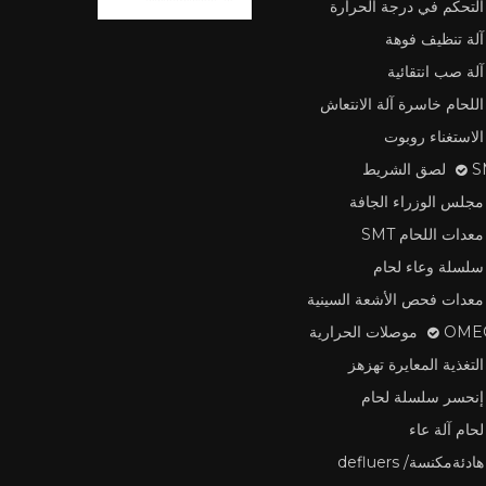
التحكم في درجة الحرارة
آلة تنظيف فوهة
آلة صب انتقائية
اللحام خاسرة آلة الانتعاش
الاستغناء روبوت
لشريط
مجلس الوزراء الجافة
معدات اللحام SMT
سلسلة وعاء لحام
معدات فحص الأشعة السينية
وصلات الحرارية
التغذية المعايرة تهزهز
إنحسر سلسلة لحام
لحام آلة عاء
هادئةمكنسة/ defluers