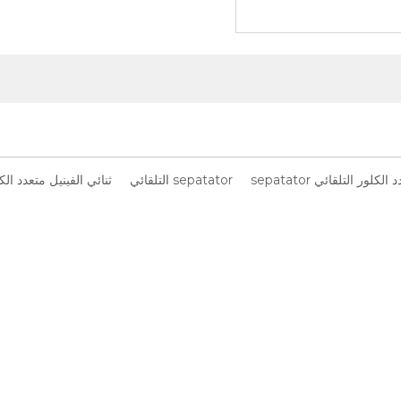
كلور التلقائي sepatator
sepatator التلقائي
ثنائي الفينيل متعدد الكلور ator