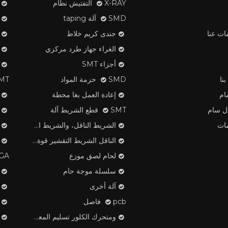
X-RAY التفتيش نظام
SMD آلة taping
ات عنا
جندى كريم خلاط
الغراء جهاز طرد مركزي
أجزاء SMT
نا
SMD حزمة المواد
SMT لصق ا
ام
إعادة العمل بغا محطة
ال سام
SMT قطع الشريط آلة
ات
الشريط الناقل، والشريط الغطاء، منتجات البلاستيك بكرة
الناقل الشريط التقشير قوة تستر
لحام لصق موزع
OMEGA م
سلسلة موجة حام
آلة أخرى
pcb فاصل
ومتحرك الكلور تسليم المعدات