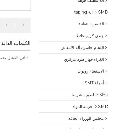
آلة تنظيف فوهة
SMD آلة taping
آلة صب انتقائية
1
جندى كريم خلاط
الكلمات الدالة
اللحام خاسرة آلة الانتعاش
ثنائي الفينيل متعدد ال
الغراء جهاز طرد مركزي
الاستغناء روبوت
أجزاء SMT
SMT لصق الشريط
SMD حزمة المواد
مجلس الوزراء الجافة