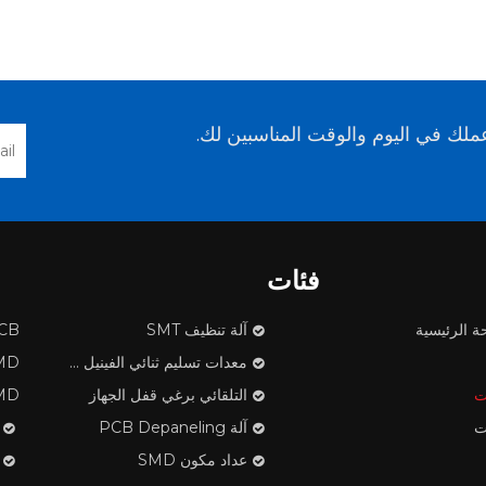
لك في اليوم والوقت المناسبين لك.
فئات
ة الرئيسية
آلة تنظيف SMT
PCB ف
معدات تسليم ثنائي الفينيل متعدد الكلور
SMD مكون
ت
التلقائي برغي قفل الجهاز
SMD الشريط تن
ت
آلة PCB Depaneling
عداد مكون SMD