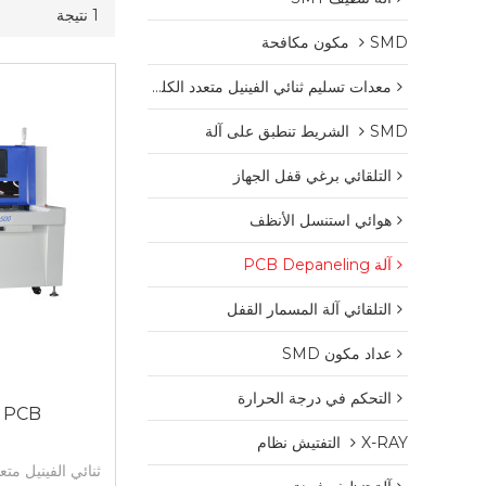
1 نتيجة
SMD مكون مكافحة
معدات تسليم ثنائي الفينيل متعدد الكلور
SMD الشريط تنطبق على آلة
التلقائي برغي قفل الجهاز
هوائي استنسل الأنظف
آلة PCB Depaneling
التلقائي آلة المسمار القفل
عداد مكون SMD
التحكم في درجة الحرارة
00 PCB
X-RAY التفتيش نظام
ثنائي الفينيل متعدد ال