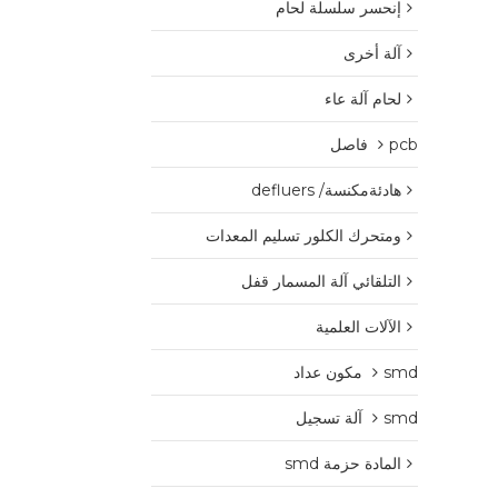
إنحسر سلسلة لحام
آلة أخرى
لحام آلة عاء
pcb فاصل
هادئةمكنسة/ defluers
ومتحرك الكلور تسليم المعدات
التلقائي آلة المسمار قفل
الآلات العلمية
smd مكون عداد
smd آلة تسجيل
المادة حزمة smd