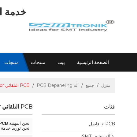
خدمة اح
الصفحة الرئيسية
بيت
منتجات
منتجات
اتصل بنا
عن سام
الاتصال سام
معلومات
منزل
/
جميع
/
آلة PCB Depaneling
/
PCB التلقائي Spearator
فئات
PCB التلقائي Spearator
نحن المهنية
PCB التلقائي Spearator (آلة  Depaneling
PCB فاصل
نحن توريد خدمة ص
آلة تنظيف SMT