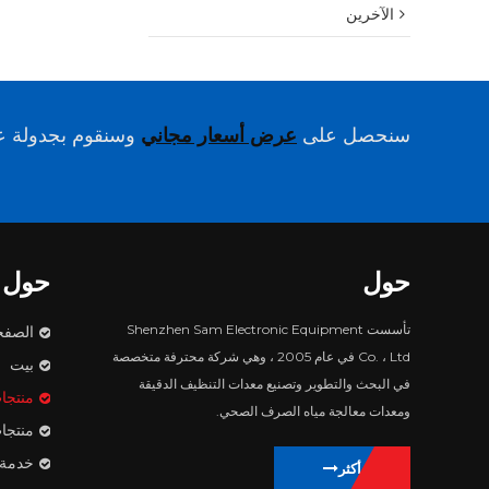
الآخرين
سنحصل على
عرض أسعار مجاني
وسنقوم بجدولة عم
حول
حول
تأسست Shenzhen Sam Electronic Equipment
الصفح
Co. ، Ltd في عام 2005 ، وهي شركة محترفة متخصصة
بيت
في البحث والتطوير وتصنيع معدات التنظيف الدقيقة
منتجا
ومعدات معالجة مياه الصرف الصحي.
منتجا
خدمة
يتعلم أكثر