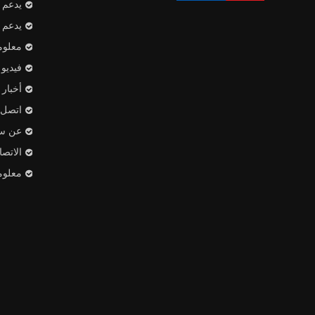
يدعم
يدعم
معلوم
فيديو
أخبار
اتصل ب
عن س
الاتص
معلوم