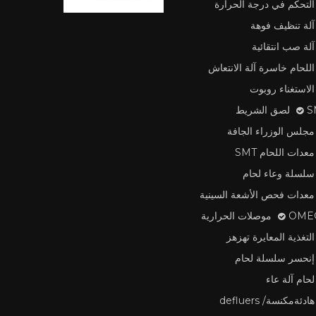
التحكم في درجة الحرارة
آلة تنظيف فوهة
آلة صب انتقائية
اللحام خاسرة آلة الانتعاش
الاستغناء روبوت
لشريط
مجلس الوزراء الجافة
معدات اللحام SMT
سلسلة وعاء لحام
معدات فحص الأشعة السينية
وصلات الحرارية
التغذية المعايرة تهزهز
إنحسر سلسلة لحام
لحام آلة عاء
هادئةمكنسة/ defluers