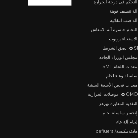
التحكم في درجة الحرارة
آلة تنظيف فوهة
آلة صب انتقائية
اللحام خاسرة آلة الانتعاش
الاستغناء روبوت
لشريط
مجلس الوزراء الجافة
معدات اللحام SMT
سلسلة وعاء لحام
معدات فحص الأشعة السينية
وصلات الحرارية
التغذية المعايرة تهزهز
إنحسر سلسلة لحام
لحام آلة عاء
هادئةمكنسة/ defluers