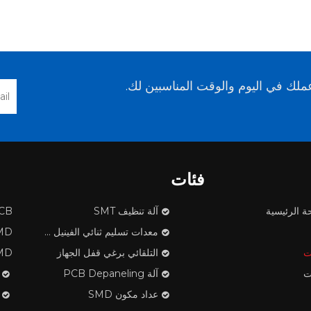
لك في اليوم والوقت المناسبين لك.
فئات
ة الرئيسية
آلة تنظيف SMT
PCB ف
معدات تسليم ثنائي الفينيل متعدد الكلور
SMD مكون
ت
التلقائي برغي قفل الجهاز
SMD الشريط تن
ت
آلة PCB Depaneling
عداد مكون SMD