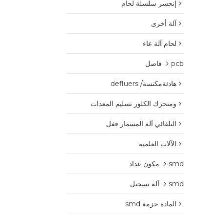
إنحسر سلسلة لحام
آلة أخرى
لحام آلة عاء
pcb فاصل
هادئةمكنسة/ defluers
ومتحرك الكلور تسليم المعدات
التلقائي آلة المسمار قفل
الآلات العلمية
smd مكون عداد
smd آلة تسجيل
المادة حزمة smd