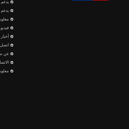
يدعم
يدعم
معلوم
فيديو
أخبار
اتصل ب
عن س
الاتص
معلوم