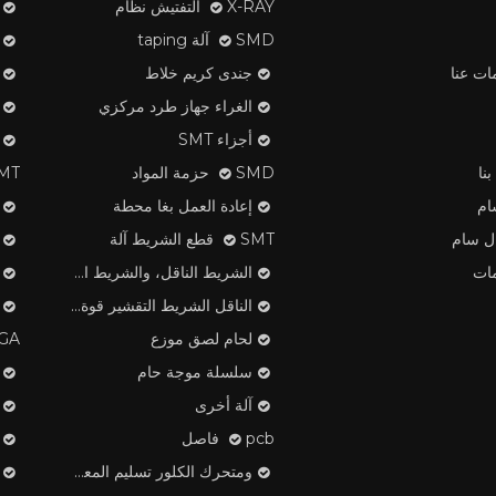
X-RAY التفتيش نظام
SMD آلة taping
ات عنا
جندى كريم خلاط
الغراء جهاز طرد مركزي
أجزاء SMT
نا
SMD حزمة المواد
SMT لصق ا
ام
إعادة العمل بغا محطة
ال سام
SMT قطع الشريط آلة
ات
الشريط الناقل، والشريط الغطاء، منتجات البلاستيك بكرة
الناقل الشريط التقشير قوة تستر
لحام لصق موزع
OMEGA م
سلسلة موجة حام
آلة أخرى
pcb فاصل
ومتحرك الكلور تسليم المعدات