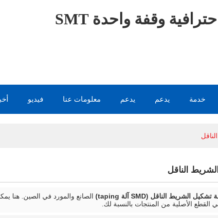
ترافية وقفة واحدة SMT
خدمة
يدعم
يدعم
معلومات عنا
فيديو
أخب
لناقل
لشريط الناقل
تشكيل الشريط الناقل (SMD آلة taping)
الصانع والمورد في الصين. هنا يم
 القطع الأصلية من المنتجات بالنسبة لك.