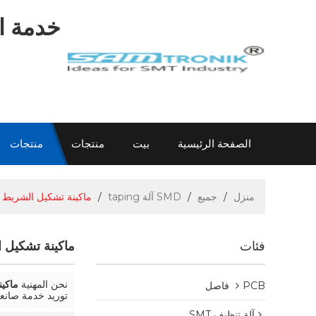
خدمة اح
الصفحة الرئيسية
بيت
منتجات
منتجات
اتصل بنا
عن سام
الاتصال سام
معلومات
منزل
/
جميع
/
SMD آلة taping
/
ماكينة تشكيل الشريط ا
فئات
ماكينة تشكيل ا
نحن المهنية
ماكينة 
PCB فاصل
توريد خدمة صانعي
آلة تنظيف SMT