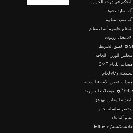
التحكم في درجة الحرارة
آلة تنظيف فوهة
آلة صب انتقائية
اللحام خاسرة آلة الانتعاش
الاستغناء روبوت
لشريط
مجلس الوزراء الجافة
معدات اللحام SMT
سلسلة وعاء لحام
معدات فحص الأشعة السينية
وصلات الحرارية
التغذية المعايرة تهزهز
إنحسر سلسلة لحام
لحام آلة عاء
هادئةمكنسة/ defluers