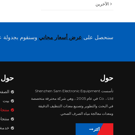
الآخرين
سنحصل على
عرض أسعار مجاني
وسنقوم بجدولة عم
حول
حول
تأسست Shenzhen Sam Electronic Equipment
الصفح
Co. ، Ltd في عام 2005 ، وهي شركة محترفة متخصصة
بيت
في البحث والتطوير وتصنيع معدات التنظيف الدقيقة
منتجا
ومعدات معالجة مياه الصرف الصحي.
منتجا
خدمة
يتعلم أكثر