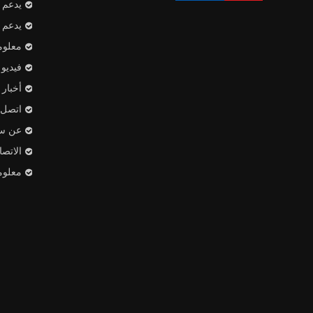
يدعم
يدعم
معلوم
فيديو
أخبار
اتصل ب
عن س
الاتص
معلوم