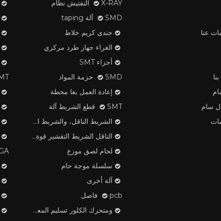
X-RAY التفتيش نظام
SMD آلة taping
ات عنا
جندى كريم خلاط
الغراء جهاز طرد مركزي
أجزاء SMT
نا
SMD حزمة المواد
SMT لصق ا
ام
إعادة العمل بغا محطة
ال سام
SMT قطع الشريط آلة
ات
الشريط الناقل، والشريط الغطاء، منتجات البلاستيك بكرة
الناقل الشريط التقشير قوة تستر
لحام لصق موزع
OMEGA م
سلسلة موجة حام
آلة أخرى
pcb فاصل
ومتحرك الكلور تسليم المعدات