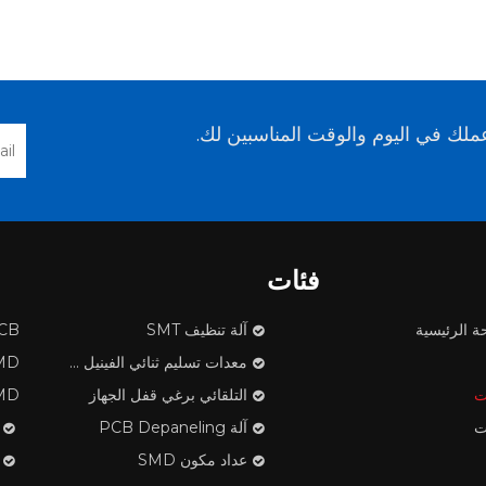
لك في اليوم والوقت المناسبين لك.
فئات
ة الرئيسية
آلة تنظيف SMT
PCB ف
معدات تسليم ثنائي الفينيل متعدد الكلور
SMD مكون
ت
التلقائي برغي قفل الجهاز
SMD الشريط تن
ت
آلة PCB Depaneling
عداد مكون SMD