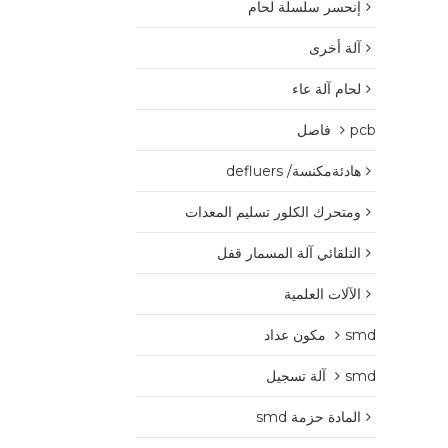
إنحسر سلسلة لحام
آلة أخرى
لحام آلة عاء
pcb فاصل
هادئةمكنسة/ defluers
ومتحرك الكلور تسليم المعدات
التلقائي آلة المسمار قفل
الآلات العلمية
smd مكون عداد
smd آلة تسجيل
المادة حزمة smd