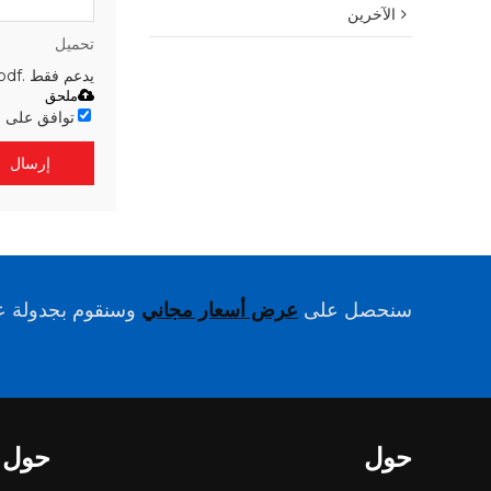
الآخرين
تحميل
يدعم فقط .rar / .zip / .jpg / .png / .gif / .doc / .xls / .pdf ، بحد أقصى 20 ميجا
ملحق
توافق على 
إرسال
سنحصل على
عرض أسعار مجاني
وسنقوم بجدولة عم
حول
حول