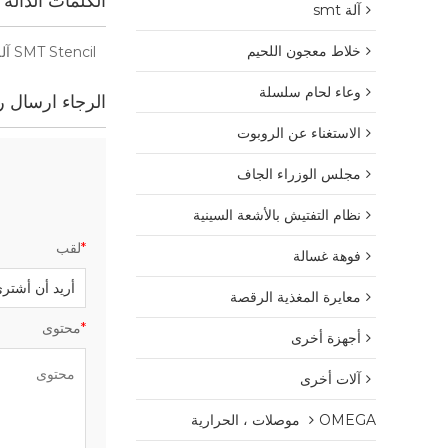
الكلمات الدالة
آلة smt
خلاط معجون اللحيم
SMT Stencil آلة التنظيف
وعاء لحام سلسلة
الرجاء ارسال رس
الاستغناء عن الروبوت
مجلس الوزراء الجاف
نظام التفتيش بالأشعة السينية
*
لقب
فوهة غسالة
معايرة المغذية الرقصة
*
محتوى
أجهزة أخرى
آلات أخرى
OMEGA موصلات ، الحرارية