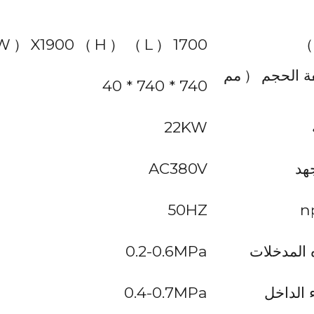
W
）
X1900
（
H
）
）
L
（
1700
）
ة الحجم
（
مم
740 * 740 * 40
22KW
هد
AC380V
50HZ
 المدخلات
0.2-0.6MPa
 الداخل
0.4-0.7MPa