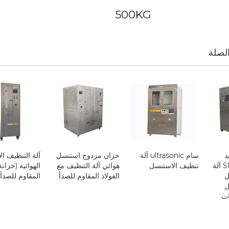
500KG
لصلة
د
سام ultrasonic آلة
خزان مزدوج استنسل
آلة التنظيف ا
SM-8150N SMT آلة
تنظيف الاستنسل
هوائي آلة التنظيف مع
الهوائية (خزانة
ل
الفولاذ المقاوم للصدأ
المقاوم للصدأ)
ل
ات