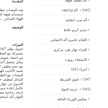
آلة تنظيف فوهة
المقدمة
SMD آلة taping
استخدام فوهة الم
الهواء الساخن ، 
آلة صب انتقائية
الوضعية
جندى كريم خلاط
اللحام خاسرة آلة الانتعاش
الميزات
اعتماد نظام WIN7 ، شاشة تعمل باللمس التحكم في عملية الغسيل التلقائي بالكامل ، منفذ اتصال LAN.
الغراء جهاز طرد مركزي
مشتركة مع التنظ
يتم اعتماد تجويف 
الاستغناء روبوت
يمكن تشغيل أحدا
مع حجم تنظيف كبي
أجزاء SMT
يعتمد الأنابيب الهيدروليكية PPH المستوردة ، دليل القلوية حمض ، 
المعدات مع النظ
SMT لصق الشريط
السائل لتنظيف خ
الخروج من جهاز من
تكامل إعادة تدوير المياه DI ، المجهز بمرشح الكربون المنشط بالبلازما ، ي
SMD حزمة المواد
غرفة زجاجية مضاء
الجهاز كله استخدام SUS304 الفولاذ المقاوم للصدأ ورقة الصفائح المعدنية ،
مجلس الوزراء الجافة