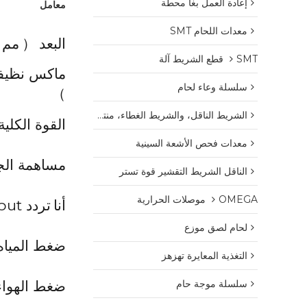
إعادة العمل بغا محطة
معامل
معدات اللحام SMT
البعد
（
مم
SMT قطع الشريط آلة
ماكس نظيف
سلسلة وعاء لحام
）
الشريط الناقل، والشريط الغطاء، منتجات البلاستيك بكرة
القوة الكلية
معدات فحص الأشعة السينية
مساهمة الج
الناقل الشريط التقشير قوة تستر
OMEGA موصلات الحرارية
أنا
تردد nput
لحام لصق موزع
ضغط المياه
التغذية المعايرة تهزهز
ضغط الهواء
سلسلة موجة حام