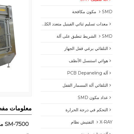
SMD مكون مكافحة
معدات تسليم ثنائي الفينيل متعدد الكلور
SMD الشريط تنطبق على آلة
التلقائي برغي قفل الجهاز
هوائي استنسل الأنظف
آلة PCB Depaneling
التلقائي آلة المسمار القفل
عداد مكون SMD
معلومات مفص
التحكم في درجة الحرارة
X-RAY التفتيش نظام
SM-7500 مائي تنظيف آلة الاستنسل ، التلقائي نظام التنظيف الاستنسل SMT.