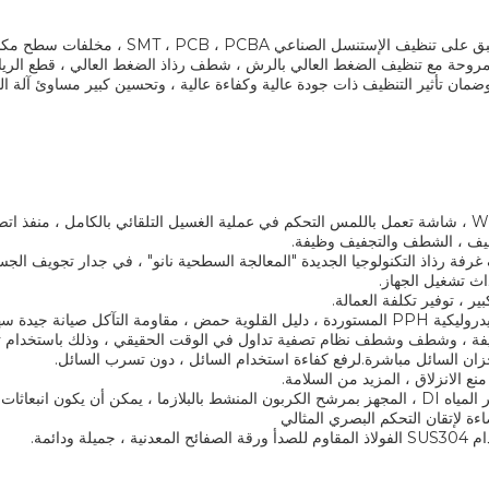
هذه المعدات تنطبق على تنظيف الإست
روحة مع تنظيف الضغط العالي بالرش ، شطف رذاذ الضغط العالي ، قطع الرياح 
وضمان تأثير التنظيف ذات جودة عالية وكفاءة عالية ، وتحسين كبير مساوئ آلة الت
يف ، الشطف والتجفيف وظيفة.
غرفة رذاذ التكنولوجيا الجديدة "المعالجة السطحية نانو" ، في جدار تجويف الجسم
ث تشغيل الجهاز.
ر ، توفير تكلفة العمالة.
مقاومة التآكل صيانة جيدة سهلة ومريحة
يفة ، وشطف وشطف نظام تصفية تداول في الوقت الحقيقي ، وذلك باستخدام تص
زان السائل مباشرة.لرفع كفاءة استخدام السائل ، دون تسرب السائل.
ع الانزلاق ، المزيد من السلامة.
مكن أن يكون انبعاثات صفرية طويلة.
ة لإتقان التحكم البصري المثالي
 جميلة ودائمة.