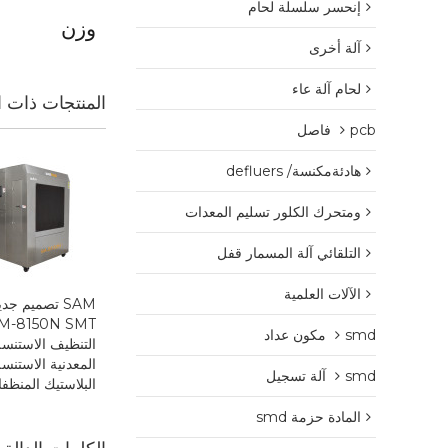
إنحسر سلسلة لحام
وزن
آلة أخرى
لحام آلة عاء
المنتجات ذات ا
pcb فاصل
هادئةمكنسة/ defluers
ومتحرك الكلور تسليم المعدات
التلقائي آلة المسمار قفل
الآلات العلمية
SAM تصميم جدي
smd مكون عداد
التنظيف الاستنس
المعدنية الاستنس
smd آلة تسجيل
البلاستيك المنظف
المادة حزمة smd