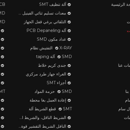
ة الرئيسية
آلة تنظيف SMT
PCB ف
معدات تسليم ثنائي الفينيل متعدد الكلور
SMD مكون
ت
التلقائي برغي قفل الجهاز
SMD الشريط تن
ت
آلة PCB Depaneling
عداد مكون SMD
X-RAY التفتيش نظام
SMD آلة taping
ات عنا
جندى كريم خلاط
الغراء جهاز طرد مركزي
أجزاء SMT
نا
SMD حزمة المواد
SMT لصق ا
ام
إعادة العمل بغا محطة
ال سام
SMT قطع الشريط آلة
ات
الشريط الناقل، والشريط الغطاء، منتجات البلاستيك بكرة
الناقل الشريط التقشير قوة تستر