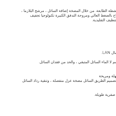
نسل الصناعي SMT ، PCB ، PCBA ، مخلفات سطح مكشطة الطابعة. من خلال المضخة إضافة السائل ، مرشح البلازما ،
بالضغط العالي ومروحة التدفق الكبيرة تكنولوجيا تجفيف
نظيف التقليدية.
 لا الماء السائل المتبقي ، والحد من فقدان السائل.
ميم الطريق السائل مضخة عزل منفصلة ، وتنقية رذاذ السائل