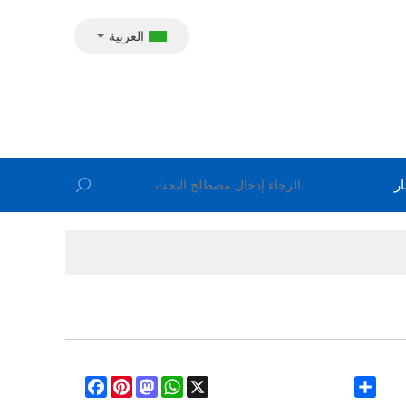
العربية
ار
Facebook
Pinterest
Mastodon
WhatsApp
X
Share