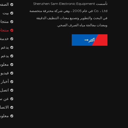
تأسست Shenzhen Sam Electronic Equipment
الصفح
Co. ، Ltd في عام 2005 ، وهي شركة محترفة متخصصة
بيت
في البحث والتطوير وتصنيع معدات التنظيف الدقيقة
منتجا
ومعدات معالجة مياه الصرف الصحي.
منتجا
خدمة
يتعلم أكثر
يدعم
يدعم
معلوم
فيديو
أخبار
اتصل ب
عن س
الاتص
معلوم