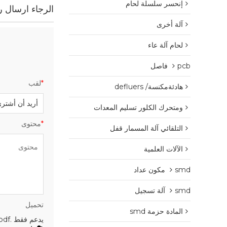
إنحسر سلسلة لحام
الرجاء ارسال رس
آلة أخرى
لحام آلة عاء
pcb فاصل
*
لقب
هادئةمكنسة/ defluers
ومتحرك الكلور تسليم المعدات
*
محتوى
التلقائي آلة المسمار قفل
الآلات العلمية
smd مكون عداد
smd آلة تسجيل
تحميل
المادة حزمة smd
يدعم فقط .rar / .zip / .jpg / .png / .gif / .doc / .xls / .pdf ، بحد أقصى 20 ميجا