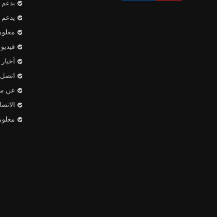
يدعم
يدعم
معلوم
فيديو
أخبار
اتصل ب
عن س
الاتص
معلوم