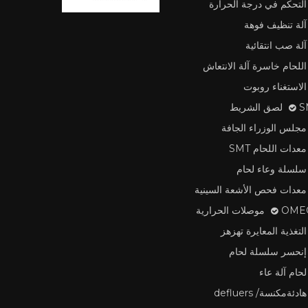
التحكم في درجة الحرارة
آلة تنظيف فوهة
آلة صب انتقائية
اللحام خاسرة آلة الانتعاش
الاستغناء روبوت
لشريط
مجلس الوزراء الجافة
معدات اللحام SMT
سلسلة وعاء لحام
معدات فحص الأشعة السينية
وصلات الحرارية
التغذية المعايرة تهزهز
إنحسر سلسلة لحام
لحام آلة عاء
هادئةمكنسة/ defluers