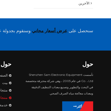
الآخرين
سنحصل على
عرض أسعار مجاني
وسنقوم بجدولة عم
حول
حول
تأسست Shenzhen Sam Electronic Equipment
الصفح
Co. ، Ltd في عام 2005 ، وهي شركة محترفة متخصصة
بيت
في البحث والتطوير وتصنيع معدات التنظيف الدقيقة
منتجا
ومعدات معالجة مياه الصرف الصحي.
منتجا
خدمة
يتعلم أكثر