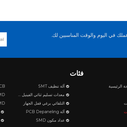
لك في اليوم والوقت المناسبين لك.
فئات
ة الرئيسية
آلة تنظيف SMT
PCB ف
معدات تسليم ثنائي الفينيل متعدد الكلور
SMD مكون
ت
التلقائي برغي قفل الجهاز
SMD الشريط تن
ت
آلة PCB Depaneling
عداد مكون SMD