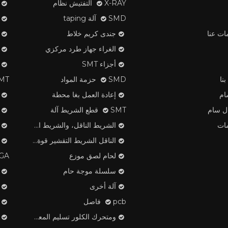
X-RAY التفتيش نظام
SMD آلة taping
ات عنا
جندى كريم خلاط
الغراء جهاز طرد مركزي
أجزاء SMT
نا
SMD حزمة المواد
SMT لصق ا
ام
إعادة العمل بغا محطة
ال سام
SMT قطع الشريط آلة
ات
الشريط الناقل، والشريط الغطاء، منتجات البلاستيك بكرة
الناقل الشريط التقشير قوة تستر
لحام لصق موزع
OMEGA م
سلسلة موجة حام
آلة أخرى
pcb فاصل
ومتحرك الكلور تسليم المعدات