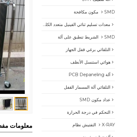
SMD مكون مكافحة
معدات تسليم ثنائي الفينيل متعدد الكلور
SMD الشريط تنطبق على آلة
التلقائي برغي قفل الجهاز
هوائي استنسل الأنظف
آلة PCB Depaneling
التلقائي آلة المسمار القفل
عداد مكون SMD
التحكم في درجة الحرارة
X-RAY التفتيش نظام
معلومات مفص