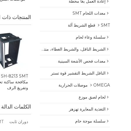
إعادة العمل بغا محطة
معدات اللحام SMT
المنتجات ذات ا
SMT قطع الشريط آلة
سلسلة وعاء لحام
الشريط الناقل، والشريط الغطاء، منتجات البلاستيك بكرة
معدات فحص الأشعة السينية
الناقل الشريط التقشير قوة تستر
SH-8213 SMT
مكافحة ساكنة تح
OMEGA موصلات الحرارية
وتفريغ الرف
لحام لصق موزع
الكلمات الدالة
التغذية المعايرة تهزهز
سلسلة موجة حام
دوران ثابت
SMT مكا