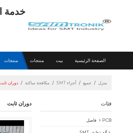
خدمة اح
الصفحة الرئيسية
بيت
منتجات
منتجات
اتصل بنا
عن سام
الاتصال سام
معلومات
منزل
/
جميع
/
أجزاء SMT
/
مكافحة ساكنة
/
دوران ثابت
فئات
دوران ثابت
PCB فاصل
آلة تنظيف SMT