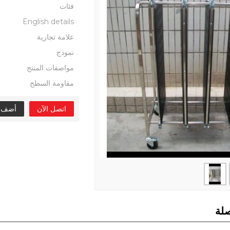
فئات
English details
علامة تجارية
نموذج
مواصفات المنتج
مقاومة السطح
اتصل الآن
أضف إل
لة