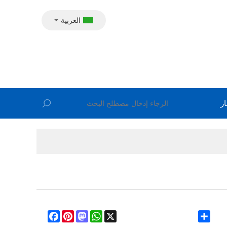
العربية
ار
Facebook
Pinterest
Mastodon
WhatsApp
X
Share