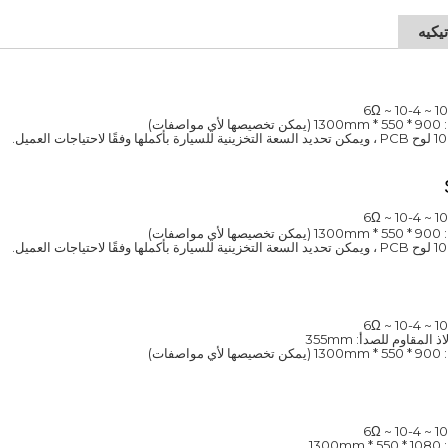
يكيه
فات)
فات)
لمقاوم للصدأ: 355mm
فات)
13