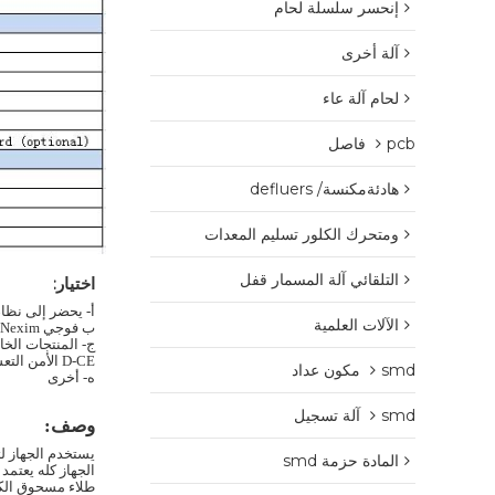
إنحسر سلسلة لحام
آلة أخرى
لحام آلة عاء
pcb فاصل
هادئةمكنسة/ defluers
ومتحرك الكلور تسليم المعدات
التلقائي آلة المسمار قفل
اختيار:
أ-
يحضر إلى نظا
الآلات العلمية
ب فوجي Nexim ، نظام الالتحام باناسونيك ilnb
ج- المنتجات الخ
D-CE الأمن التعشيق
smd مكون عداد
ه- أخرى
smd آلة تسجيل
وصف:
يستخدم الجهاز لتحويل PCB (180 º) إلى عملي
المادة حزمة smd
الجهاز كله يعتم
طلاء مسحوق الكتر