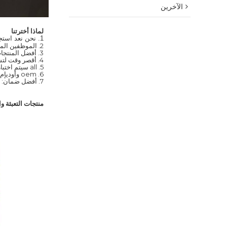
الآخرين
لماذا أخترتنا
1. نحن نعد استجابة العملاء خلال 24 ساعة ؛
2. الموظفين المدربين تدريبا جيدا وذوي الخبرة للرد على جميع استفساراتك في اللغة الإنجليزية بطلاقة.
3. أفضل المنتجات والسعر لهذا العرض.
4. أقصر وقت لتسليم المنتجات ؛
5. all سيتم اختبار صارم قبل الشحن ؛
6. oem وأوديإم الخدمات المقدمة.
7. أفضل ضمان: مع 1 سنوات الضمان!
منتجات التعبئة وا