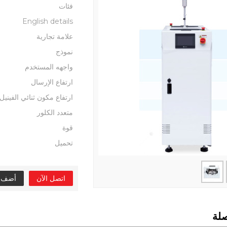
فئات
English details
علامة تجارية
نموذج
واجهه المستخدم
ارتفاع الإرسال
ارتفاع مكون ثنائي الفينيل
متعدد الكلور
قوة
تحميل
اتصل الآن
أضف إل
لة