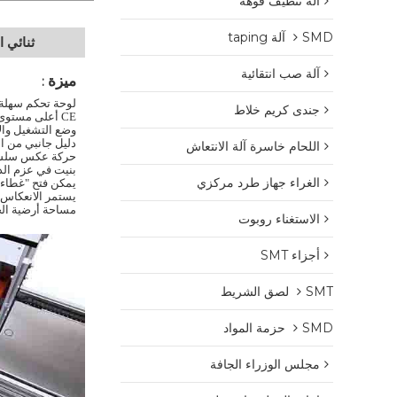
آلة تنظيف فوهة
SMD آلة taping
ثنائي ال
آلة صب انتقائية
ميزة
:
لوحة تحكم سهلة 
جندى كريم خلاط
CE أعلى مستوى تصميم السلامة
وضع التشغيل والإ
دليل جانبي من ال
اللحام خاسرة آلة الانتعاش
حركة عكس سلسة 
بنيت في عزم الد
الغراء جهاز طرد مركزي
يمكن فتح "غطاء ا
يستمر الانعكاس 
مساحة أرضية الج
الاستغناء روبوت
أجزاء SMT
SMT لصق الشريط
SMD حزمة المواد
مجلس الوزراء الجافة