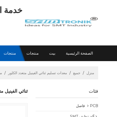
خدمة اح
الصفحة الرئيسية
بيت
منتجات
منتجات
اتصل بنا
عن سام
الاتصال سام
معلومات
منزل
/
جميع
/
معدات تسليم ثنائي الفينيل متعدد الكلور
/
محم
فئات
ثنائي الفينيل متعدد
PCB فاصل
آلة تنظيف SMT