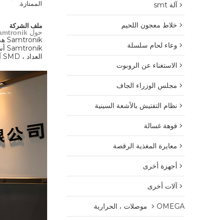
الممتازة.
آلة smt
خلاط معجون اللحيم
ملف الشركة
حول Samtronik
Samtronik هي شركة متخصصة في توفير خدمات SMT لمعدات وقفة واحدة ، ولديها خبرة تزيد عن 10 سنوات في بيع معدات التصنيع الإلكترونية.
وعاء لحام سلسلة
العداد ، SMD آلة التسجيل ، أجزاء SMT الخ.
الاستغناء عن الروبوت
مجلس الوزراء الجاف
نظام التفتيش بالأشعة السينية
فوهة غسالة
معايرة المغذية الرقصة
أجهزة أخرى
آلات أخرى
OMEGA موصلات ، الحرارية