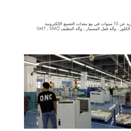
Samtronik أساسا توريد معدات مناولة ثنائي الفينيل متعدد الكلور ، فاصل ثنائي الفينيل متعدد الكلور ، وآلة قفل المسمار ، وآلة التنظيف SMT ، SMD