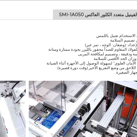
فينيل متعدد الكلور العاكس SMI-1A050
الاستخدام تعمل باللمس
عداد: (وضعان: الوجه ، تمر عبر)
فولاذ المقاوم للصدأ محفور بالليزر بجودة ممتازة ومتانة
ودقيقة ، وتصميم لمكافحة المربى
وران الحد الأقصى للسلامة
لأمان العلوي" لسهولة الوصول إلى الأجهزة أثناء الصيانة
اللاحق من وضع التفريغ الأخير (وقت دورة قصيرة)
هاز الصغيرة