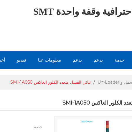
ترافية وقفة واحدة SMT
خدمة
يدعم
يدعم
معلومات عنا
فيديو
أخب
ل و Un-Loader
/
ثنائي الفينيل متعدد الكلور العاكس SMI-1A050
 الكلور العاكس SMI-1A050
حصة