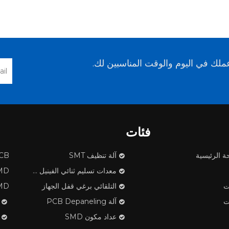
لك في اليوم والوقت المناسبين لك.
فئات
ة الرئيسية
آلة تنظيف SMT
PCB ف
معدات تسليم ثنائي الفينيل متعدد الكلور
SMD مكون
ت
التلقائي برغي قفل الجهاز
SMD الشريط تن
ت
آلة PCB Depaneling
عداد مكون SMD