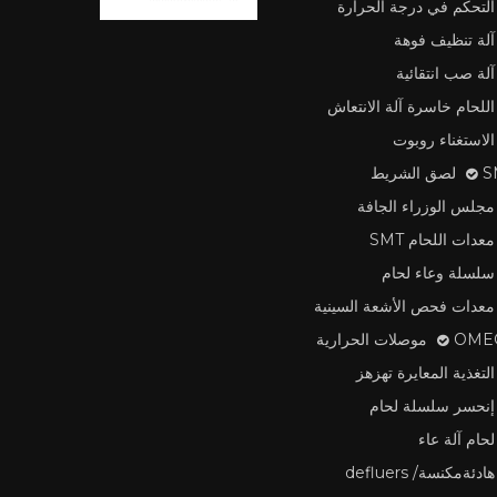
التحكم في درجة الحرارة
آلة تنظيف فوهة
آلة صب انتقائية
اللحام خاسرة آلة الانتعاش
الاستغناء روبوت
لشريط
مجلس الوزراء الجافة
معدات اللحام SMT
سلسلة وعاء لحام
معدات فحص الأشعة السينية
وصلات الحرارية
التغذية المعايرة تهزهز
إنحسر سلسلة لحام
لحام آلة عاء
هادئةمكنسة/ defluers