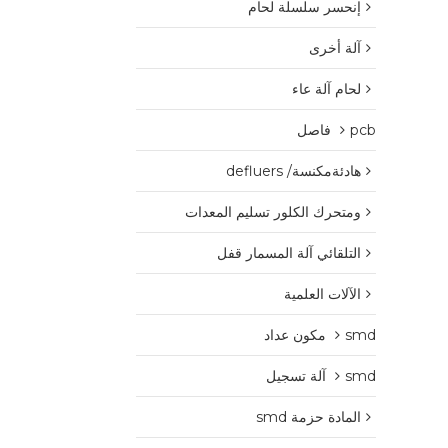
إنحسر سلسلة لحام
آلة أخرى
لحام آلة عاء
pcb فاصل
هادئةمكنسة/ defluers
ومتحرك الكلور تسليم المعدات
التلقائي آلة المسمار قفل
الآلات العلمية
smd مكون عداد
smd آلة تسجيل
المادة حزمة smd