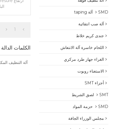
آلة تنظيف فوهة
الب
SMD آلة taping
آلة صب انتقائية
1
جندى كريم خلاط
الكلمات الدالة
اللحام خاسرة آلة الانتعاش
الغراء جهاز طرد مركزي
آلة التنظيف المك
الاستغناء روبوت
أجزاء SMT
SMT لصق الشريط
SMD حزمة المواد
مجلس الوزراء الجافة