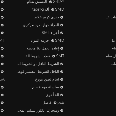
X-RAY التفتيش نظام
SMD آلة taping
ات عنا
جندى كريم خلاط
الغراء جهاز طرد مركزي
أجزاء SMT
نا
SMD حزمة المواد
SMT لصق ا
ام
إعادة العمل بغا محطة
ال سام
SMT قطع الشريط آلة
ات
الشريط الناقل، والشريط الغطاء، منتجات البلاستيك بكرة
الناقل الشريط التقشير قوة تستر
لحام لصق موزع
OMEGA م
سلسلة موجة حام
آلة أخرى
pcb فاصل
ومتحرك الكلور تسليم المعدات