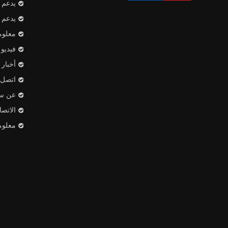
يدعم
يدعم
معلوم
فيديو
أخبار
اتصل ب
عن س
الاتص
معلوم