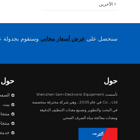
الآخرين
سنحصل على
عرض أسعار مجاني
وسنقوم بجدولة عم
حول
حول
تأسست Shenzhen Sam Electronic Equipment
الصفح
Co. ، Ltd في عام 2005 ، وهي شركة محترفة متخصصة
بيت
في البحث والتطوير وتصنيع معدات التنظيف الدقيقة
منتجا
ومعدات معالجة مياه الصرف الصحي.
منتجا
خدمة
يتعلم أكثر