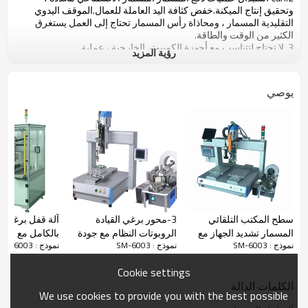
وتحقيق إنتاج الميكنة.خفض كثافة اليد العاملة للعمال.الموقف اليدوي
التقليدية المسمار ، ومحاذاة رأس المسمار تحتاج إلى العمل يستغرق
الكثير من الوقت والطاقة.
3. لا تحتاج لتتناسب مع أجهزة الكمبيوتر الخارجية ، عملية
رؤية المزيد
installation.Setting مريحة بسيطة ، والموظفين بسرعة السيطرة على
مهارة العملية وتصحيح الأخطاء.
4.Apply للهواتف النقالة والمنتجات الرقمية ، الكهروضوئية ، والرعاية
يوصي
الصحية ، والأجهزة الكهربائية المنزلية الصغيرة.
تخصيص
560 (عرض) × 650 (H) × 680 (D) مم
(وفقا
لحجم
البعد
الجهاز:
المنتجات)
X: 500mm
Y1
：
البعد XYZ
300mm Y2:
：
300mm Z:
سطح المكتب التلقائي
3-محور برغي القيادة
آلة قفل برغي أو
100mm
المسمار تشديد الجهاز مع
الروبوتات النظام مع جودة
بالكامل مع نظا
الجهد
：
AC 220V 50HZ
نموذج : SM-6003
نموذج : SM-6003
نموذج : SM-6003
أربعة محاور
عالية برغي نظام تغذية
ذاتي التغذية
السلطة
：
التطبيق 450W
المغذية
مؤقت:
-20
℃
-40
℃
Cookie settings
آلة
سبائك الألومنيوم عالية القوة منصة الحركة
الإطار
：
الكلمات الدالة
اعمال بناء
الهيكلية
We use cookies to provide you with the best possible
طريقة نقل
وحدة دليل خطي + حزام + خطوة المحرك +