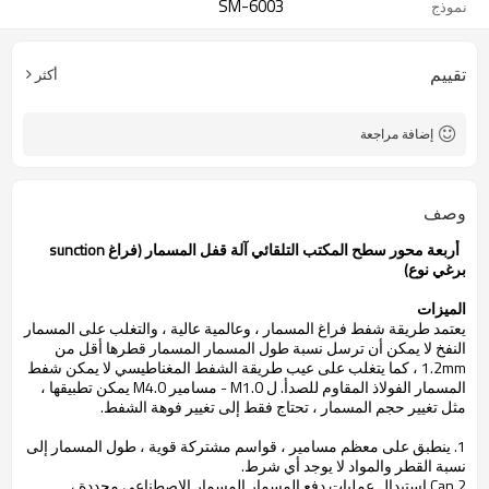
SM-6003
نموذج
تقييم
أكثر
إضافة مراجعة
وصف
أربعة محور سطح المكتب التلقائي آلة قفل المسمار (فراغ sunction
برغي نوع)
الميزات
يعتمد طريقة شفط فراغ المسمار ، وعالمية عالية ، والتغلب على المسمار
النفخ لا يمكن أن ترسل نسبة طول المسمار المسمار قطرها أقل من
1.2mm ، كما يتغلب على عيب طريقة الشفط المغناطيسي لا يمكن شفط
المسمار الفولاذ المقاوم للصدأ. ل M1.0 - مسامير M4.0 يمكن تطبيقها ،
مثل تغيير حجم المسمار ، تحتاج فقط إلى تغيير فوهة الشفط.
1. ينطبق على معظم مسامير ، قواسم مشتركة قوية ، طول المسمار إلى
نسبة القطر والمواد لا يوجد أي شرط.
2.Can استبدال عمليات دفع المسمار المسمار الاصطناعي محددة ،