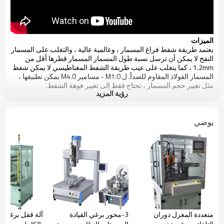
الميزات
يعتمد طريقة شفط فراغ المسمار ، وعالمية عالية ، والتغلب على المسمار
النفخ لا يمكن أن ترسل نسبة طول المسمار المسمار قطرها أقل من
1.2mm ، كما يتغلب على عيب طريقة الشفط المغناطيسي لا يمكن شفط
المسمار الفولاذ المقاوم للصدأ. ل M1.0 - مسامير M4.0 يمكن تطبيقها ،
مثل تغيير حجم المسمار ، تحتاج فقط إلى تغيير فوهة الشفط.
رؤية المزيد
1. ينطبق على معظم مسامير ، قواسم مشتركة قوية ، طول المسمار إلى
نسبة القطر والمواد لا يوجد أي شرط.
يوصي
2.Can استبدال عمليات دفع المسمار المسمار الاصطناعي محددة ،
وتحقيق إنتاج الميكنة.خفض كثافة اليد العاملة للعمال.الموقف اليدوي
التقليدية المسمار ، ومحاذاة رأس المسمار تحتاج إلى العمل يستغرق
الكثير من الوقت والطاقة.
3. لا تحتاج لتتناسب مع أجهزة الكمبيوتر الخارجية ، عملية
installation.Setting مريحة بسيطة ، والموظفين بسرعة السيطرة على
مهارة العملية وتصحيح الأخطاء.
4.Apply للهواتف النقالة والمنتجات الرقمية ، الكهروضوئية ، والرعاية
الصحية ، والأجهزة الكهربائية المنزلية الصغيرة.
متعددة المغزل دوران
3-محور برغي القيادة
آلة قفل برغي أو
تخصيص